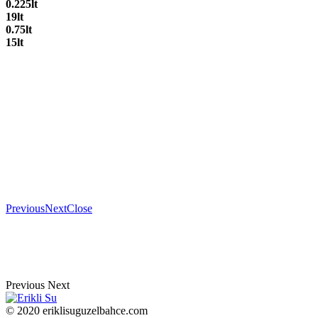
0.225lt
19lt
0.75lt
15lt
Previous
Next
Close
Previous
Next
© 2020 eriklisuguzelbahce.com