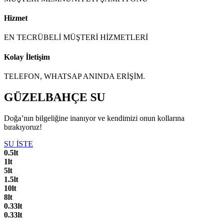
Hizmet
EN TECRÜBELİ MÜŞTERİ HİZMETLERİ
Kolay İletişim
TELEFON, WHATSAP ANINDA ERİŞİM.
GÜZELBAHÇE SU
Doğa’nın bilgeliğine inanıyor ve kendimizi onun kollarına
bırakıyoruz!
SU İSTE
0.5lt
1lt
5lt
1.5lt
10lt
8lt
0.33lt
0.33lt